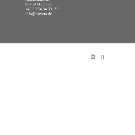
80469 München
+49 89 54 84 33 -33
info@trovera.de
Linked
XING
In